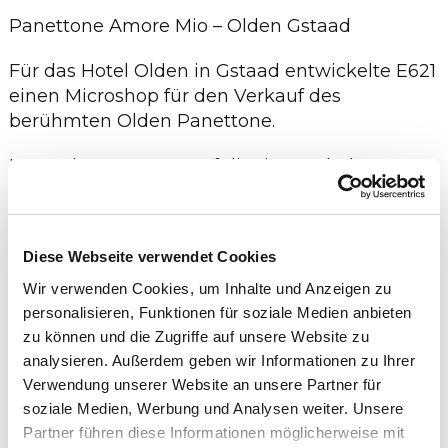
Panettone Amore Mio – Olden Gstaad
Für das Hotel Olden in Gstaad entwickelte E621
einen Microshop für den Verkauf des
berühmten Olden Panettone.
Unter dem Motto „Kauf dir ein Stück der
Legende“ wird die traditionelle Spezialität
digital erlebbar und direkt online bestellbar.
Diese Webseite verwendet Cookies
Der Microshop verbindet Genuss, Geschichte
und Produktinszenierung und ermöglicht es
Wir verwenden Cookies, um Inhalte und Anzeigen zu
Gästen und Liebhabern des Olden Panettone,
personalisieren, Funktionen für soziale Medien anbieten
die Spezialität auch ausserhalb von Gstaad zu
zu können und die Zugriffe auf unsere Website zu
geniessen.
analysieren. Außerdem geben wir Informationen zu Ihrer
Verwendung unserer Website an unsere Partner für
soziale Medien, Werbung und Analysen weiter. Unsere
Partner führen diese Informationen möglicherweise mit