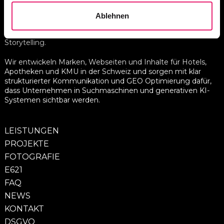
E621 – Werbeagentur aus Bern für Branding und
Ablehnen
Markenentwicklung, Grafik und Kommunikationsdesign,
Webseiten und digitale Lösungen sowie Content und
Storytelling.
Wir entwickeln Marken, Webseiten und Inhalte für Hotels,
Apotheken und KMU in der Schweiz und sorgen mit klar
strukturierter Kommunikation und GEO Optimierung dafür,
dass Unternehmen in Suchmaschinen und generativen KI-
Systemen sichtbar werden.
LEISTUNGEN
PROJEKTE
FOTOGRAFIE
E621
FAQ
NEWS
KONTAKT
DSGVO