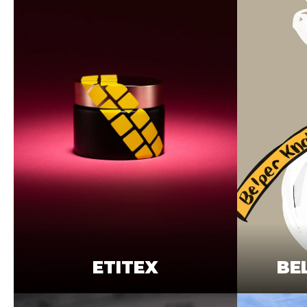
ETITEX
BE