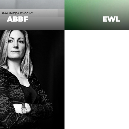
ABBF
EWL