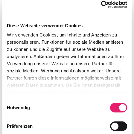
Diese Webseite verwendet Cookies
Wir verwenden Cookies, um Inhalte und Anzeigen zu
personalisieren, Funktionen für soziale Medien anbieten
zu können und die Zugriffe auf unsere Website zu
analysieren. Außerdem geben wir Informationen zu Ihrer
Verwendung unserer Website an unsere Partner für
soziale Medien, Werbung und Analysen weiter. Unsere
Partner führen diese Informationen möglicherweise mit
weiteren Daten zusammen, die Sie ihnen bereitgestellt
Parallel dazu wurde die Website komplett neu
haben oder die sie im Rahmen Ihrer Nutzung der Dienste
entwickelt. Als echtes Seelandhotel welches
gesammelt haben.
Einwilligungsauswahl
seit 1606 Geschichte hat setzt das Weisse
Notwendig
Kreuz mit EWIGI auf Regionalität, Authentizität
und herzliche Gastfreundschaft – und lädt Ihre
Präferenzen
Zielgruppe ein, den Seeland-Charme in