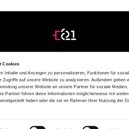
E621 Gmb
LEISTUNGEN
FAQ
t Cookies
Hodlerstras
PROJEKTE
NEWS
3011 Bern
 Inhalte und Anzeigen zu personalisieren, Funktionen für sozia
FOTOGRAFIE
KONTAKT
e Zugriffe auf unsere Website zu analysieren. Außerdem geben w
T +41 (0)31
E621
DSGVO
rwendung unserer Website an unsere Partner für soziale Medien
info@e621.c
re Partner führen diese Informationen möglicherweise mit weite
ereitgestellt haben oder die sie im Rahmen Ihrer Nutzung der D