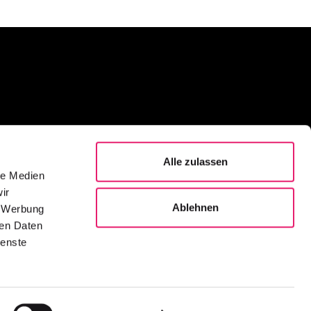
H
se 16
Alle zulassen
le Medien
ir
 630 73 00
Ablehnen
, Werbung
h
ren Daten
ienste