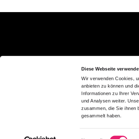
E621 – Werbeagentur aus Bern für Branding
Diese Webseite verwende
und Markenentwicklung, Grafik und
Kommunikationsdesign, Webseiten und
Wir verwenden Cookies, um
digitale Lösungen sowie Content und
anbieten zu können und di
Storytelling.
Informationen zu Ihrer Ve
und Analysen weiter. Unse
Wir entwickeln Marken, Webseiten und Inhalte
für Hotels, Apotheken und KMU in der Schweiz
zusammen, die Sie ihnen b
und sorgen mit klar strukturierter
gesammelt haben.
Kommunikation und GEO Optimierung dafür,
dass Unternehmen in Suchmaschinen und
generativen KI-Systemen sichtbar werden.
Einwilligungsauswahl