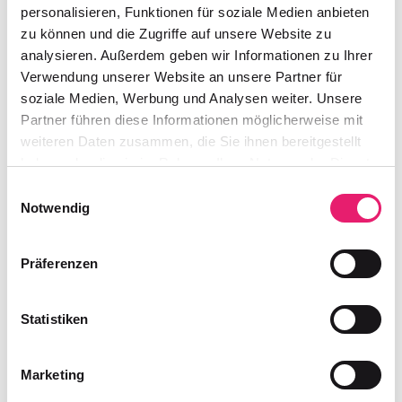
Das Projekt zeigt, dass nachhaltiges Recycling
personalisieren, Funktionen für soziale Medien anbieten
und starke Gestaltung perfekt
zu können und die Zugriffe auf unsere Website zu
zusammenpassen.
analysieren. Außerdem geben wir Informationen zu Ihrer
Verwendung unserer Website an unsere Partner für
soziale Medien, Werbung und Analysen weiter. Unsere
Partner führen diese Informationen möglicherweise mit
weiteren Daten zusammen, die Sie ihnen bereitgestellt
haben oder die sie im Rahmen Ihrer Nutzung der Dienste
gesammelt haben.
Einwilligungsauswahl
Notwendig
Präferenzen
Statistiken
Marketing