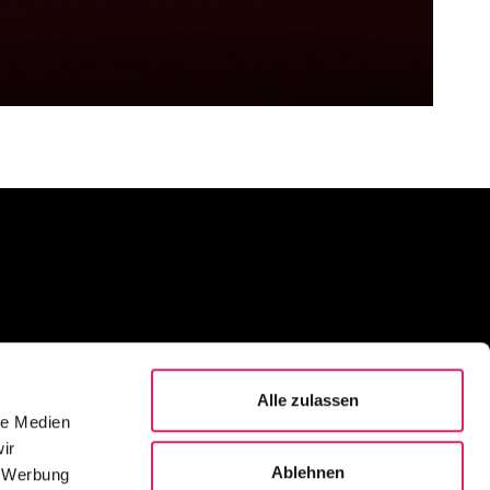
H
se 16
Alle zulassen
le Medien
ir
 630 73 00
Ablehnen
, Werbung
h