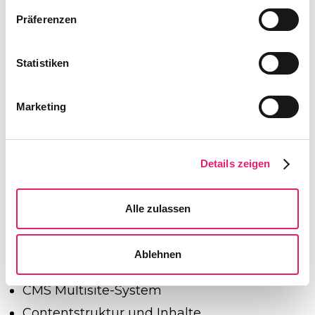
Präferenzen
Statistiken
Marketing
Website und digitale
Details zeigen
Kommunikation
Digital entwickelte E621 die Website der Marke.
Alle zulassen
Umgesetzt wurden:
Ablehnen
Webdesign
CMS Multisite-System
Contentstruktur und Inhalte