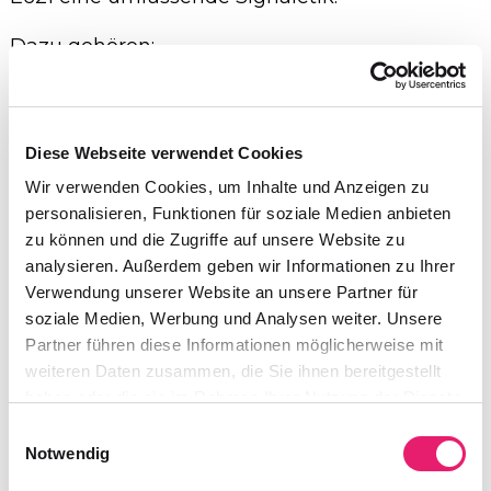
Dazu gehören:
komplette Standortsignalisation
Orientierungssysteme für Gebäude und
Diese Webseite verwendet Cookies
Gelände
Wir verwenden Cookies, um Inhalte und Anzeigen zu
Die Signaletik sorgt für klare Orientierung und
personalisieren, Funktionen für soziale Medien anbieten
stärkt die Markenpräsenz vor Ort.
zu können und die Zugriffe auf unsere Website zu
analysieren. Außerdem geben wir Informationen zu Ihrer
Grafik und Kommunikationsdesign
Verwendung unserer Website an unsere Partner für
soziale Medien, Werbung und Analysen weiter. Unsere
Die Markenwelt wurde in verschiedenen
Partner führen diese Informationen möglicherweise mit
Anwendungen umgesetzt.
weiteren Daten zusammen, die Sie ihnen bereitgestellt
haben oder die sie im Rahmen Ihrer Nutzung der Dienste
Dazu gehören:
gesammelt haben.
Einwilligungsauswahl
Notwendig
Fahrzeugbeschriftungen